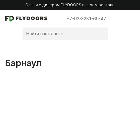
Станьте дилером FLYDOORS в своём регионе
+7-923-281-69-47
Барнаул