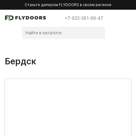
Станьте дилером FLYDOORS в своём регионе
+7-923-281-69-47
Бердск