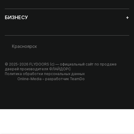
БИЗНЕСУ
+
Красноярск
© 2025-2026 FLYDOORS (с) — официальный сайт по продаже
дверей производителя ФЛАЙДОРС
Политика обработки персональных данных
Online-Media
– разработчик
TeamDo