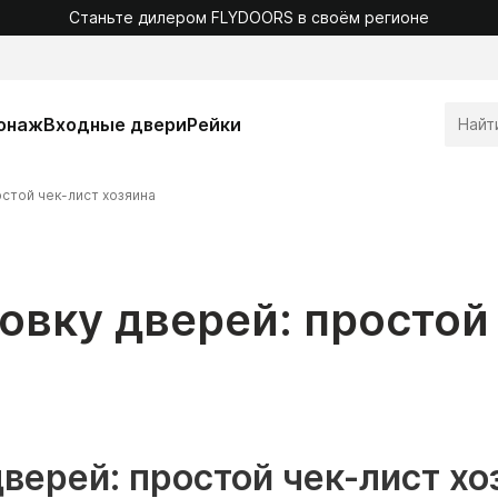
Станьте дилером FLYDOORS в своём регионе
онаж
Входные двери
Рейки
стой чек-лист хозяина
овку дверей: простой
верей: простой чек-лист хо