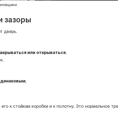
тановщика
и зазоры
т дверь.
закрываться или открываться
.
к.
одинаковым
;
его к стойкам коробки и к полотну. Это нормальное тре