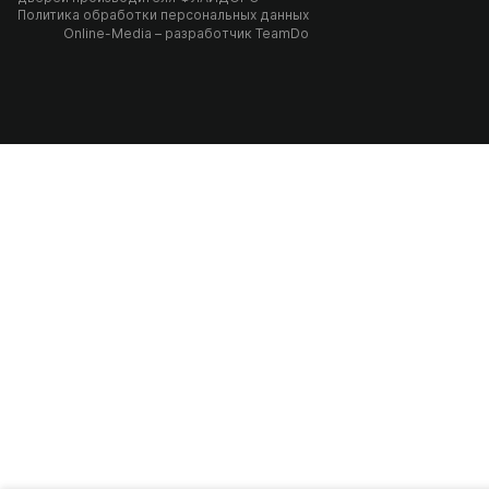
Политика обработки персональных данных
Online-Media
– разработчик
TeamDo