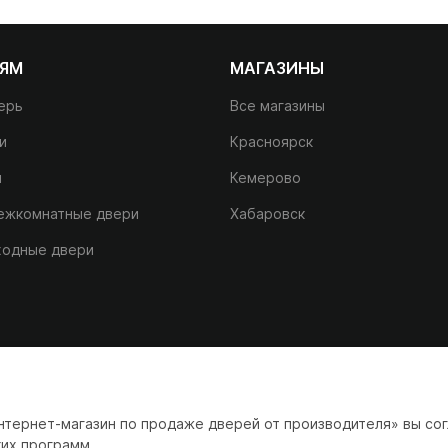
ЛЯМ
МАГАЗИНЫ
ерь
Все магазины
и
Красноярск
и
Кемерово
межкомнатные двери
Хабаровск
входные двери
тернет-магазин по продаже дверей от производителя» вы сог
их программ.