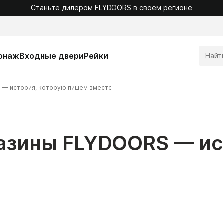
Станьте дилером FLYDOORS в своём регионе
онаж
Входные двери
Рейки
— история, которую пишем вместе
зины FLYDOORS — ист