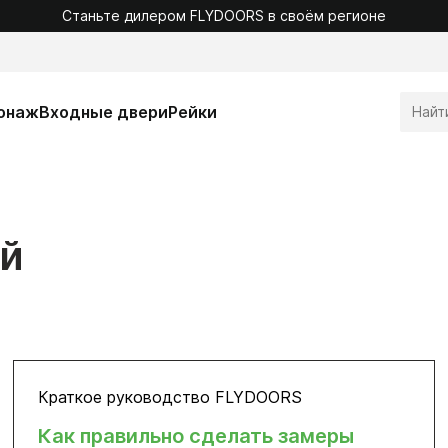
Станьте дилером FLYDOORS в своём регионе
онаж
Входные двери
Рейки
ей
Краткое руководство FLYDOORS
Как правильно сделать замеры