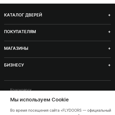
КАТАЛОГ ДВЕРЕЙ
+
ПОКУПАТЕЛЯМ
+
МАГАЗИНЫ
+
БИЗНЕСУ
+
Красноярск
Мы используем Cookie
© 2025-2026 FLYDOORS (с) — официальный сайт по продаже
дверей производителя ФЛАЙДОРС
Во время посещения сайта «FLYDOORS — официальный
Политика обработки персональных данных