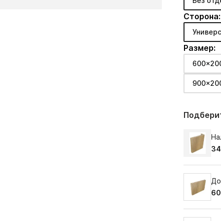
Без отд
Сторона:
Универс
Размер:
600x20
900x20
Подберит
На
34
До
60