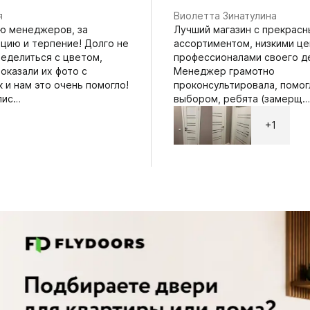
я
Виолетта Зинатулина
ю менеджеров, за
Лучший магазин с прекрас
ацию и терпение! Долго не
ассортиментом, низкими це
ределиться с цветом,
профессионалами своего д
оказали их фото с
Менеджер грамотно
 и нам это очень помогло!
проконсультировала, помог
лис…
выбором, ребята (замерщ…
+1