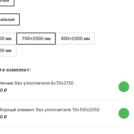
елки
альная
00 мм
700x2000 мм
800x2000 мм
00 мм
е комплект:
личник без уплотнителя 8х70х2150
0 ₽
борный элемент без уплотнителя 10х100х2050
0 ₽