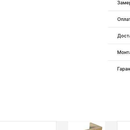
Заме
Опла
Дост
Монт
Гара