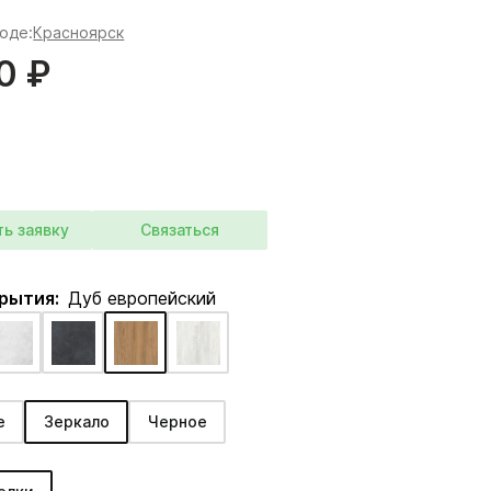
роде:
Красноярск
0 ₽
ть заявку
Связаться
крытия:
Дуб европейский
е
Зеркало
Черное
: