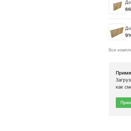
До
66
До
91
Все комп
Приме
Загруз
как см
Прим