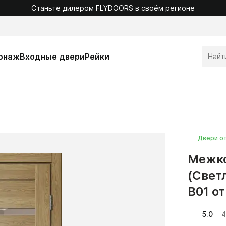
Станьте дилером FLYDOORS в своём регионе
онаж
Входные двери
Рейки
Двери о
Межко
(Свет
B01 о
5.0
4