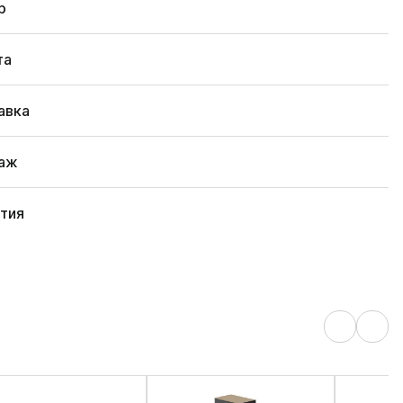
р
та
авка
аж
нтия