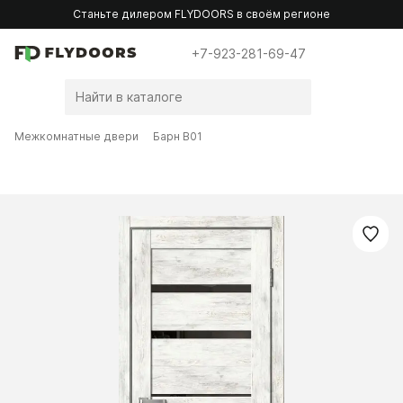
Станьте дилером FLYDOORS в своём регионе
+7-923-281-69-47
Межкомнатные двери
Барн B01