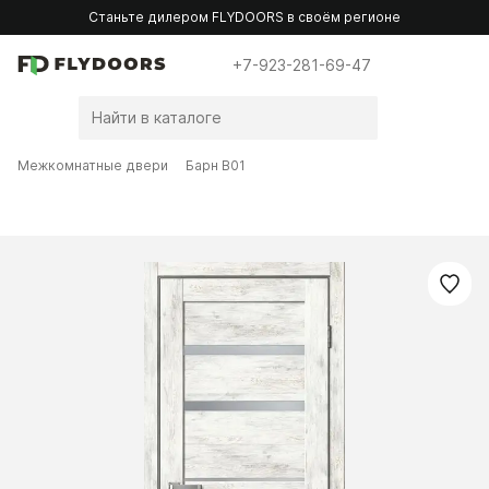
Станьте дилером FLYDOORS в своём регионе
+7-923-281-69-47
Межкомнатные двери
Барн B01