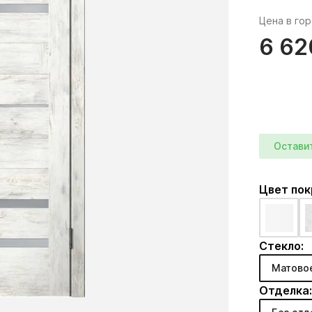
Цена в го
6 62
Остави
Цвет по
Стекло:
Матово
Отделка