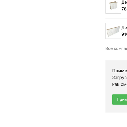
Де
78
До
91
Все комп
Приме
Загруз
как см
Прим