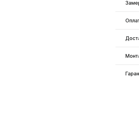
Заме
Опла
Дост
Монт
Гара