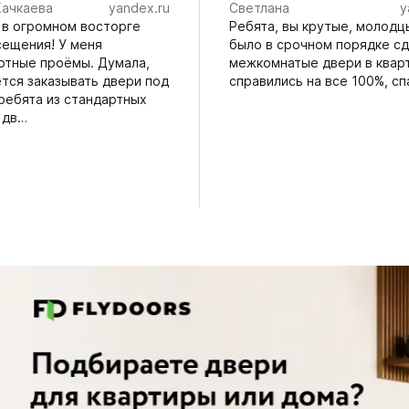
Качкаева
yandex.ru
Светлана
y
 в огромном восторге
Ребята, вы крутые, молодц
сещения! У меня
было в срочном порядке с
ртные проëмы. Думала,
межкомнатые двери в квар
ется заказывать двери под
справились на все 100%, сп
 ребята из стандартных
 дв…