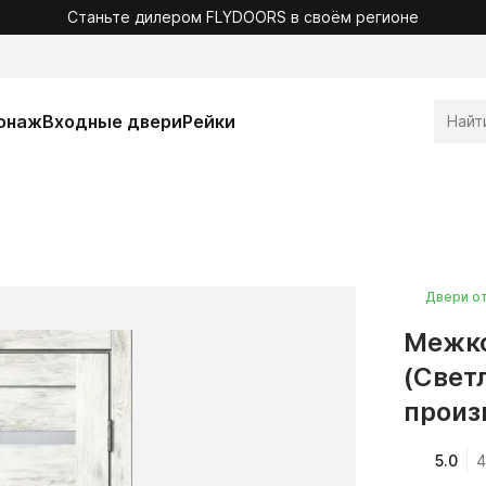
Станьте дилером FLYDOORS в своём регионе
онаж
Входные двери
Рейки
Двери о
Межко
(Свет
произ
5.0
4