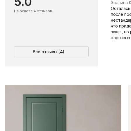
5.0
Эвелина 
Осталась
На основе 4 отзывов
после по
нестанда
что прид
заказ, но
царговых
Все отзывы (4)