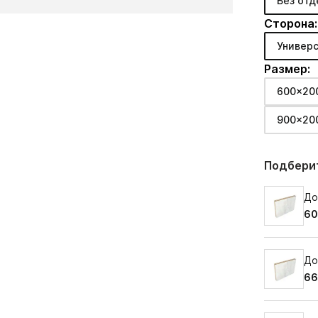
Без отд
Сторона:
Универс
Размер:
600x20
900x20
Подберит
До
60
До
66