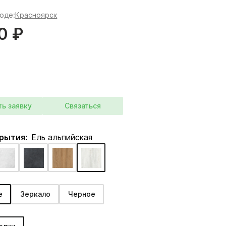
роде:
Красноярск
0 ₽
ть заявку
Связаться
крытия:
Ель альпийская
е
Зеркало
Черное
: