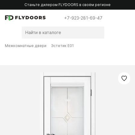
Станьте дилером FLYDOORS в своём регионе
+7-923-281-69-47
Межкомнатные двери
Эстетик E01