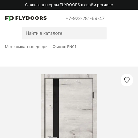
Станьте дилером FLYDOORS в своём регионе
+7-923-281-69-47
Межкомнатные двери
Фьюжн FN01