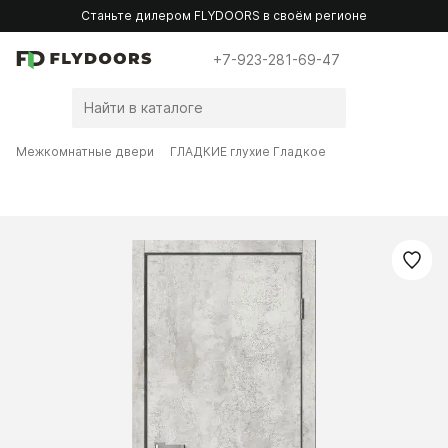
Станьте дилером FLYDOORS в своём регионе
+7-923-281-69-47
Межкомнатные двери
ГЛАДКИЕ глухие Гладкое