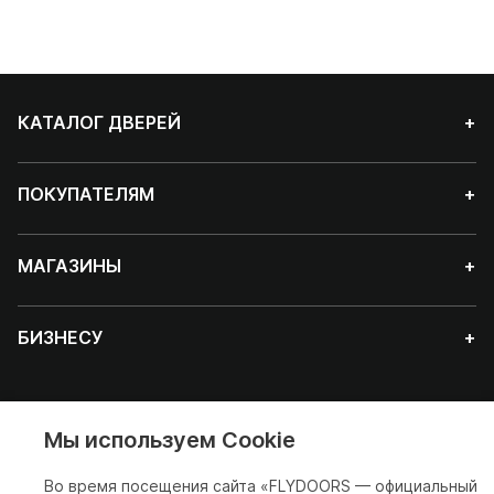
КАТАЛОГ ДВЕРЕЙ
+
ПОКУПАТЕЛЯМ
+
МАГАЗИНЫ
+
БИЗНЕСУ
+
Мы используем Cookie
Красноярск
Во время посещения сайта «FLYDOORS — официальный