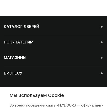
КАТАЛОГ ДВЕРЕЙ
+
ПОКУПАТЕЛЯМ
+
МАГАЗИНЫ
+
БИЗНЕСУ
+
Мы используем Cookie
Красноярск
Во время посещения сайта «FLYDOORS — официальный