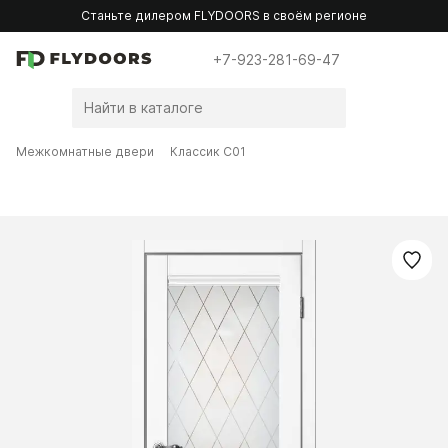
Станьте дилером FLYDOORS в своём регионе
+7-923-281-69-47
Межкомнатные двери
Классик C01