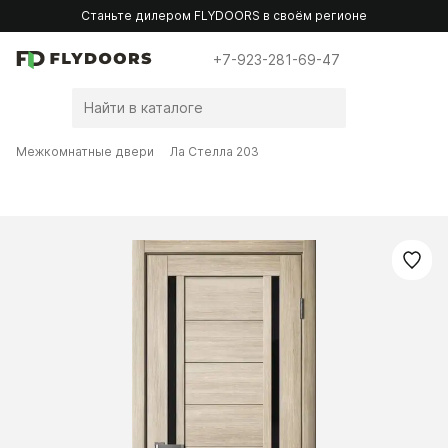
Станьте дилером FLYDOORS в своём регионе
+7-923-281-69-47
Межкомнатные двери
Ла Стелла 203