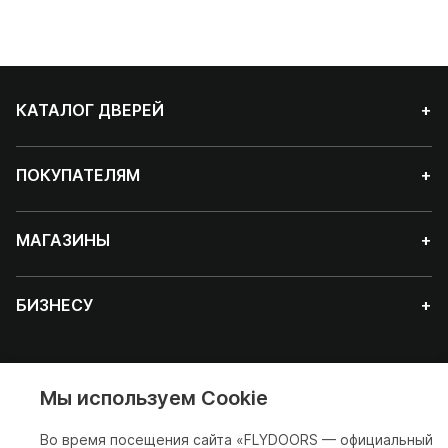
КАТАЛОГ ДВЕРЕЙ
+
ПОКУПАТЕЛЯМ
+
МАГАЗИНЫ
+
БИЗНЕСУ
+
Мы используем Cookie
Красноярск
Во время посещения сайта «FLYDOORS — официальный