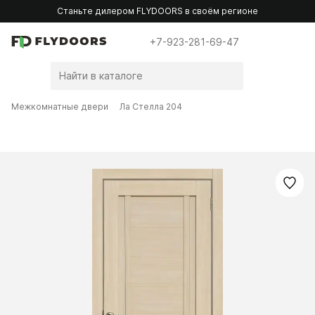
Станьте дилером FLYDOORS в своём регионе
+7-923-281-69-47
Межкомнатные двери
Ла Стелла 204