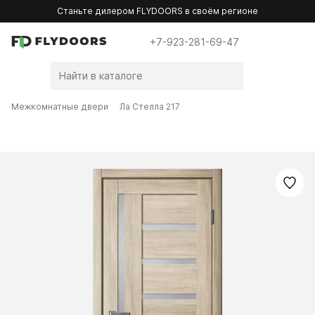
Станьте дилером FLYDOORS в своём регионе
+7-923-281-69-47
Межкомнатные двери
Ла Стелла 217