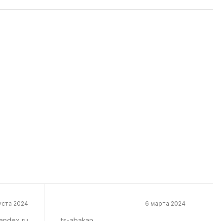
уста 2024
6 марта 2024
andex.ru
ts-abakan