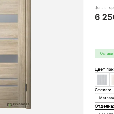
Цена в го
6 25
Остави
Цвет по
Стекло:
Матово
Отделка