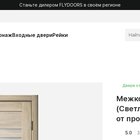
Станьте дилером FLYDOORS в своём регионе
онаж
Входные двери
Рейки
Двери о
Межко
(Свет
от пр
5.0
3