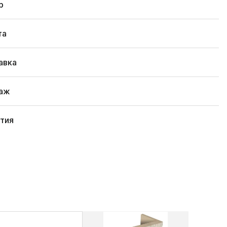
р
та
авка
аж
нтия