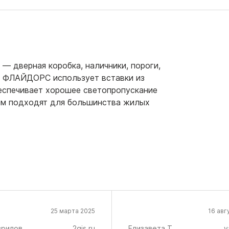
— дверная коробка, наличники, пороги,
й ФЛАЙДОРС использует вставки из
беспечивает хорошее светопропускание
лом подходят для большинства жилых
.
25 марта 2025
16 авг
врилов
2gis.ru
Елизавета Т.
y