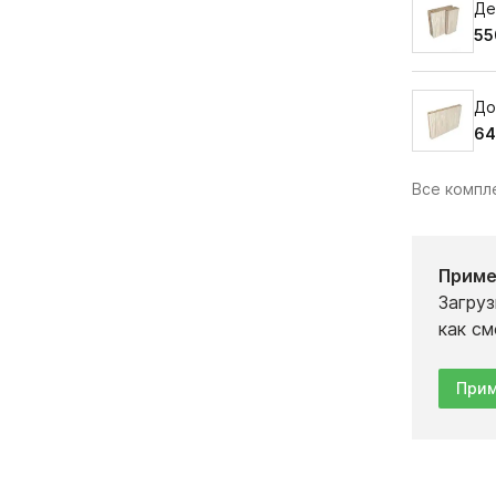
Де
55
До
64
Все комп
Приме
Загруз
как см
Прим