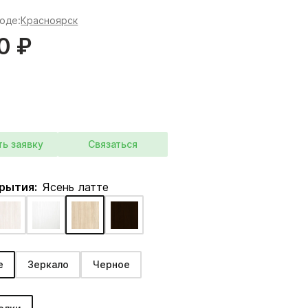
роде:
Красноярск
0 ₽
ть заявку
Связаться
крытия:
Ясень латте
е
Зеркало
Черное
: