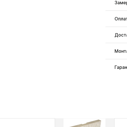
Заме
Опла
Дост
Монт
Гара