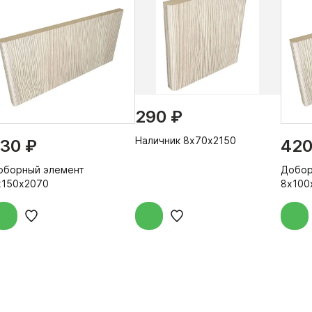
290 ₽
Наличник 8х70х2150
30 ₽
420
оборный элемент
Добор
х150х2070
8х100