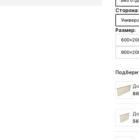
Без отд
Сторона:
Универс
Размер:
600x20
900x20
Подберит
До
86
До
56