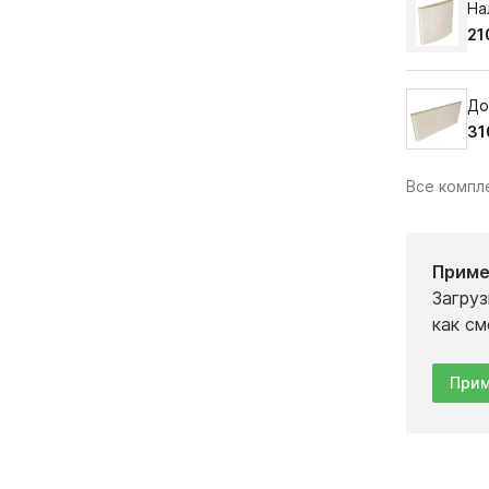
На
21
До
31
Все комп
Приме
Загруз
как см
Прим