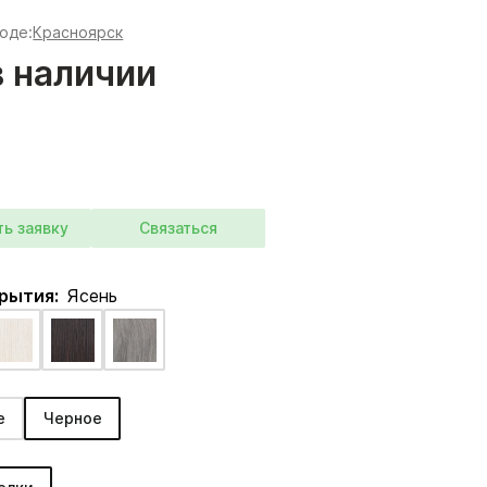
роде:
Красноярск
в наличии
ть заявку
Связаться
крытия:
Ясень
е
Черное
: