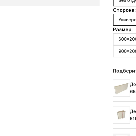
Без отд
Сторона:
Универс
Размер:
600x20
900x20
Подберит
До
65
Де
51