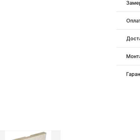
Заме
Опла
Дост
Монт
Гара