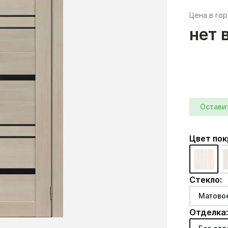
Цена в го
нет 
Остави
Цвет по
Стекло:
Матово
Отделка