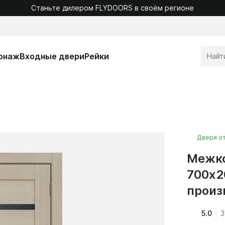
Станьте дилером FLYDOORS в своём регионе
онаж
Входные двери
Рейки
Двери о
Межко
700x2
произ
5.0
3