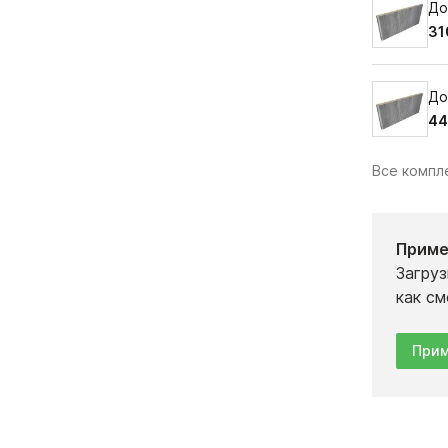
До
31
До
44
Все комп
Приме
Загруз
как см
Прим