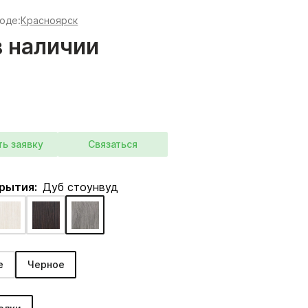
роде:
Красноярск
в наличии
ть заявку
Связаться
крытия:
Дуб стоунвуд
е
Черное
: