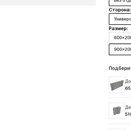
Без отд
Сторона:
Универс
Размер:
600x20
900x20
Подберит
До
65
Де
51