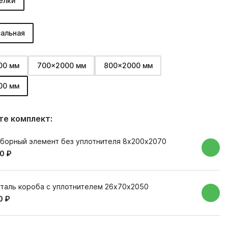
елки
альная
00 мм
700x2000 мм
800x2000 мм
00 мм
е комплект:
борный элемент без уплотнителя 8х200х2070
0 ₽
таль короба с уплотнителем 26х70х2050
0 ₽