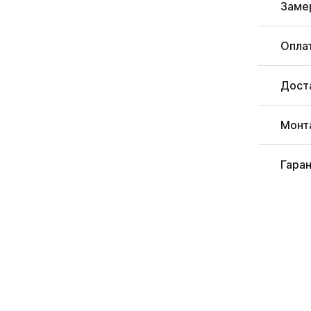
Заме
Опла
Дост
Монт
Гара