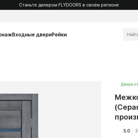
Станьте дилером FLYDOORS в своём регионе
онаж
Входные двери
Рейки
Двери о
Межко
(Сера
произ
5.0
3