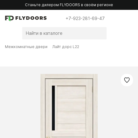
Станьте дилером FLYDOORS в своём регионе
+7-923-281-69-47
Межкомнатные двери
Лайт дорс L22