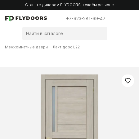
Станьте дилером FLYDOORS в своём регионе
+7-923-281-69-47
Межкомнатные двери
Лайт дорс L22