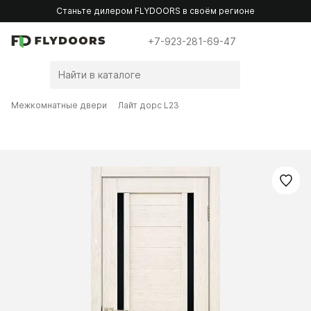
Станьте дилером FLYDOORS в своём регионе
+7-923-281-69-47
Межкомнатные двери
Лайт дорс L23