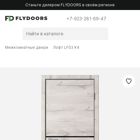
Станьте дилером FLYDOORS в своём регионе
+7-923-281-69-47
Межкомнатные двери
Лофт LF03 K4