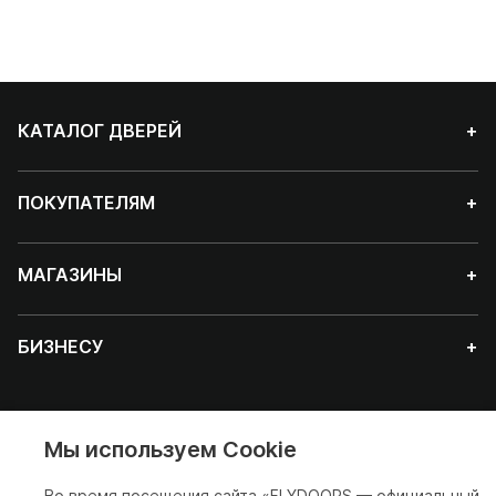
КАТАЛОГ ДВЕРЕЙ
+
ПОКУПАТЕЛЯМ
+
МАГАЗИНЫ
+
БИЗНЕСУ
+
Мы используем Cookie
Красноярск
Во время посещения сайта «FLYDOORS — официальный