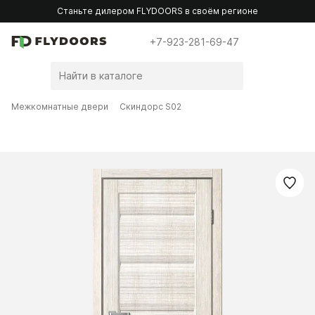
Станьте дилером FLYDOORS в своём регионе
+7-923-281-69-47
Межкомнатные двери
Скиндорс S02