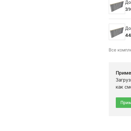
До
31
До
44
Все комп
Приме
Загруз
как см
Прим