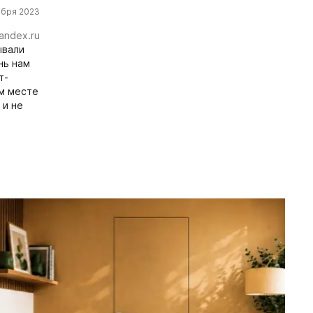
ября 2023
andex.ru
ывали
нь нам
т-
ём месте
 и не