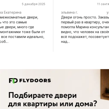
5 декабря 2025
11 сент
ва Екатерина
эльвина г.
y
 межкомнатные двери,
Двери огонь просто. Заказ
ь что это самые
первый раз в квартиру, оче
е двери, много где
помогла Марина консультан
, монтажники тоже были от
видно, что человек на сво
 все поставили идеально,
всё подскажет, посоветует
 соб…
над…