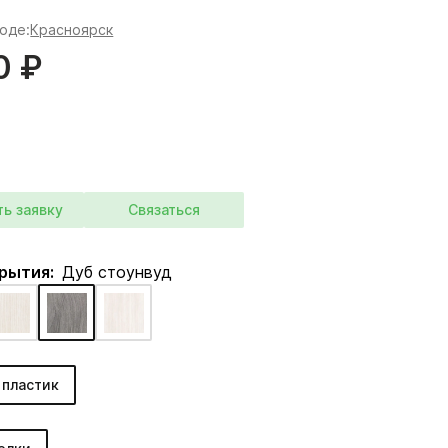
роде:
Красноярск
0 ₽
ть заявку
Связаться
крытия:
Дуб стоунвуд
 пластик
: