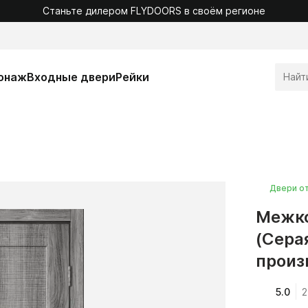
Станьте дилером FLYDOORS в своём регионе
онаж
Входные двери
Рейки
Двери о
Межко
(Сера
произ
5.0
2