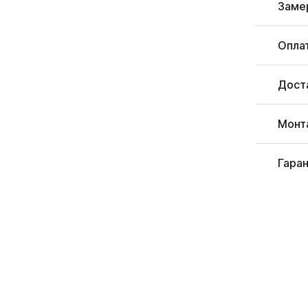
Заме
Опла
Дост
Монт
Гара