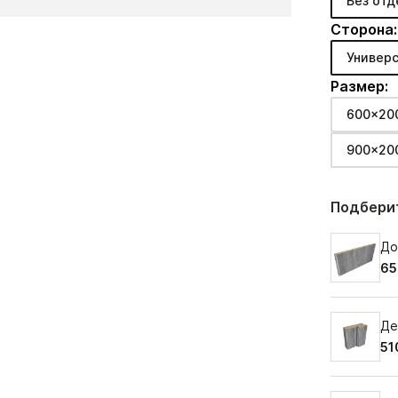
Без отд
Сторона:
Универс
Размер:
600x20
900x20
Подберит
До
65
Де
51