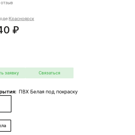
 отзыв
роде:
Красноярск
40 ₽
ть заявку
Связаться
крытия:
ПВХ Белая под покраску
кла