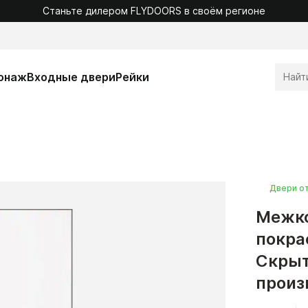
Станьте дилером FLYDOORS в своём регионе
онаж
Входные двери
Рейки
Двери о
Межко
покра
Скрыт
произ