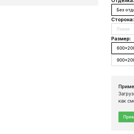
Отделка
Без отд
Сторона:
Левая
Размер:
600x20
900x20
Приме
Загруз
как см
Прим