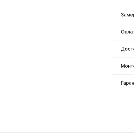
Заме
Опла
Дост
Монт
Гара