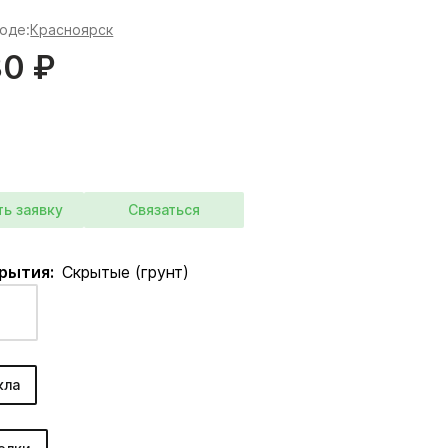
роде:
Красноярск
80 ₽
ть заявку
Связаться
крытия:
Скрытые (грунт)
кла
: