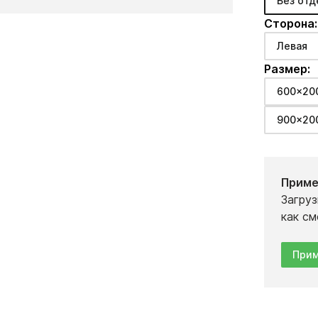
Без отд
Сторона:
Левая
Размер:
600x20
900x20
Приме
Загруз
как см
Прим