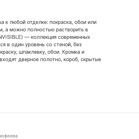
а к любой отделке: покраска, обои или
м, а можно полностью растворить в
NVISIBLE) — коллекция современных
я в один уровень со стеной, без
краску, шпаклевку, обои. Кромка и
входят дверное полотно, короб, скрытые
имофеева