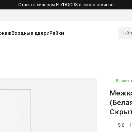
Станьте дилером FLYDOORS в своём регионе
онаж
Входные двери
Рейки
Двери о
Межко
(Бела
Скрыт
5.0
1