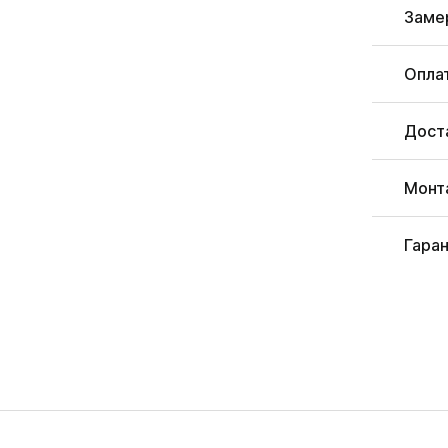
Заме
Опла
Дост
Монт
Гара