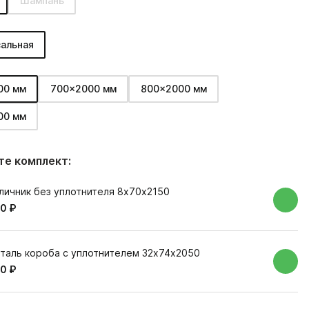
Шампань
альная
00 мм
700x2000 мм
800x2000 мм
00 мм
е комплект:
личник без уплотнителя 8х70х2150
0 ₽
таль короба с уплотнителем 32х74х2050
0 ₽