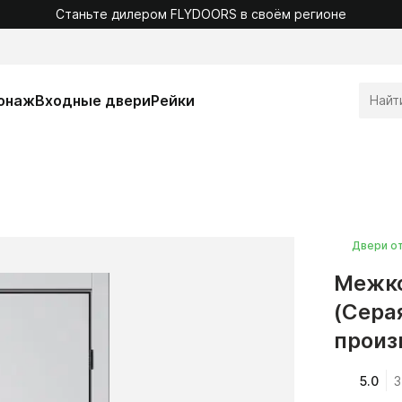
Станьте дилером FLYDOORS в своём регионе
онаж
Входные двери
Рейки
Двери о
Межко
(Сера
произ
5.0
3