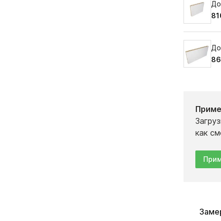
До
81
До
86
Приме
Загруз
как см
Прим
Заме