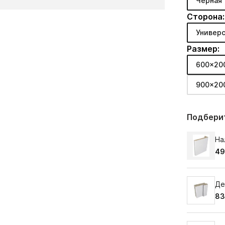
Черная
Сторона:
Универс
Размер:
600x20
900x20
Подберит
На
49
Де
83