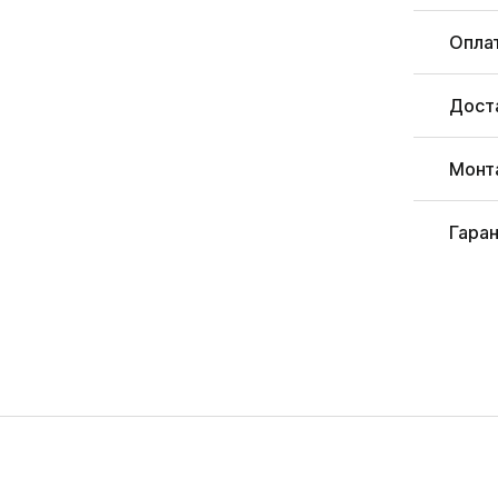
Опла
Дост
Монт
Гара