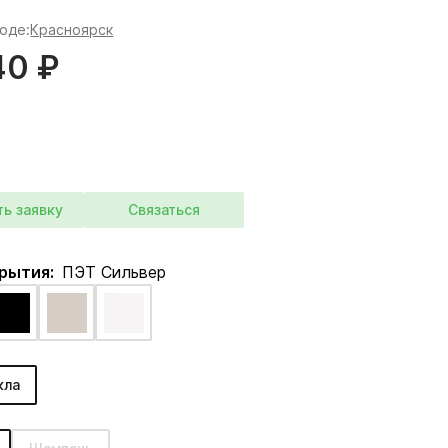
роде:
Красноярск
40 ₽
ть заявку
Связаться
крытия:
ПЭТ Сильвер
кла
: