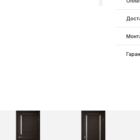
Опла
Дост
Монт
Гара