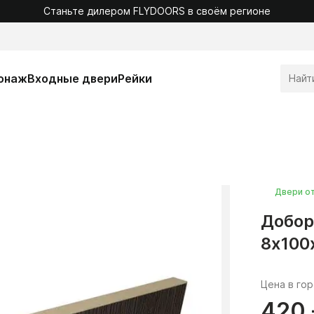
Станьте дилером FLYDOORS в своём регионе
онаж
Входные двери
Рейки
Двери о
Добор
8х100
Цена в го
420