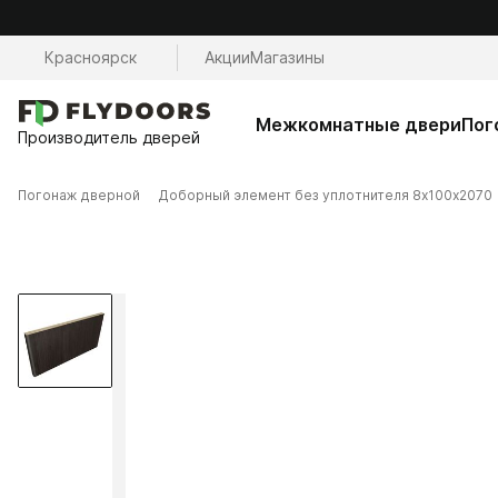
Красноярск
Акции
Магазины
Межкомнатные двери
Пог
Производитель дверей
Погонаж дверной
Доборный элемент без уплотнителя 8х100х2070