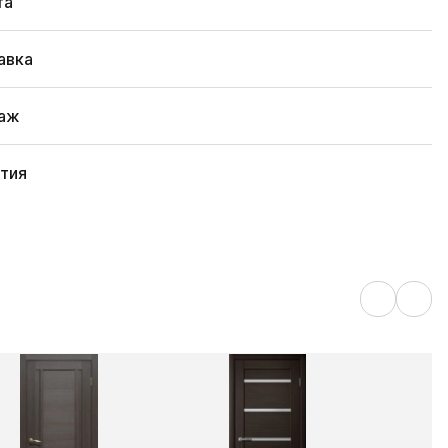
та
авка
аж
нтия