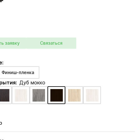
ть заявку
Связаться
е:
Финиш-пленка
крытия:
Дуб мокко
р