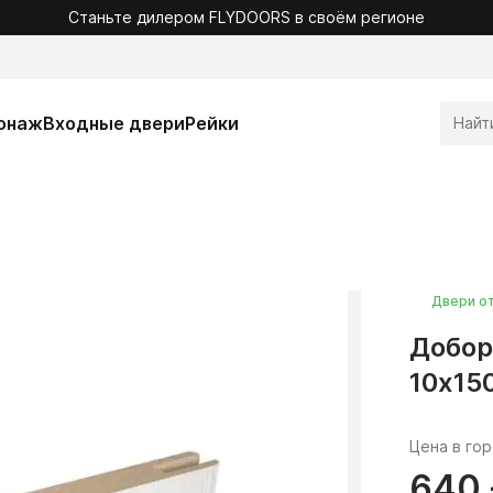
Станьте дилером FLYDOORS в своём регионе
онаж
Входные двери
Рейки
Двери о
Добор
10х15
Цена в го
640