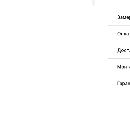
Заме
Опла
Дост
Монт
Гара