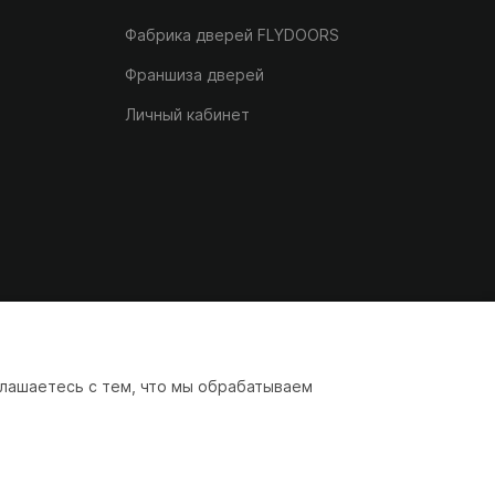
Фабрика дверей FLYDOORS
Франшиза дверей
Личный кабинет
лашаетесь с тем, что мы обрабатываем
Политика обработки персональных данных
Online-Media
– разработчик
TeamDo