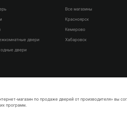
ерь
Все магазины
и
Красноярск
и
Кемерово
межкомнатные двери
Хабаровск
входные двери
тернет-магазин по продаже дверей от производителя» вы сог
их программ.
е дверей производителя ФЛАЙДОРС