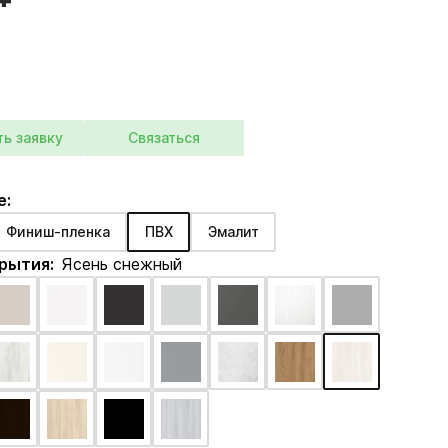
ть заявку
Связаться
е:
Финиш-пленка
ПВХ
Эмалит
крытия:
Ясень снежный