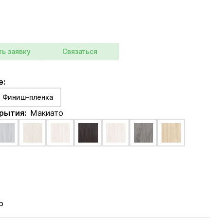
ть заявку
Связаться
е:
Финиш-пленка
крытия:
Макиато
р