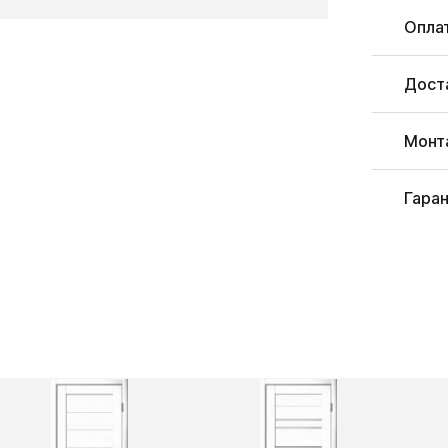
Опла
Дост
Монт
Гара