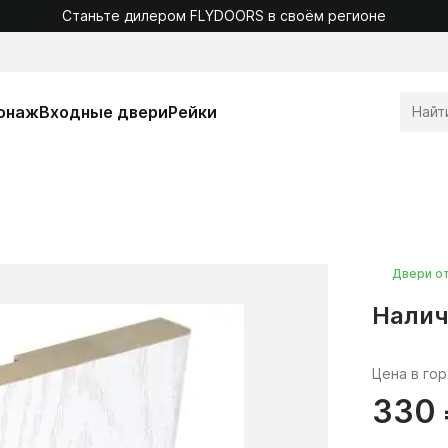
Станьте дилером FLYDOORS в своём регионе
онаж
Входные двери
Рейки
Двери о
Налич
Цена в го
330