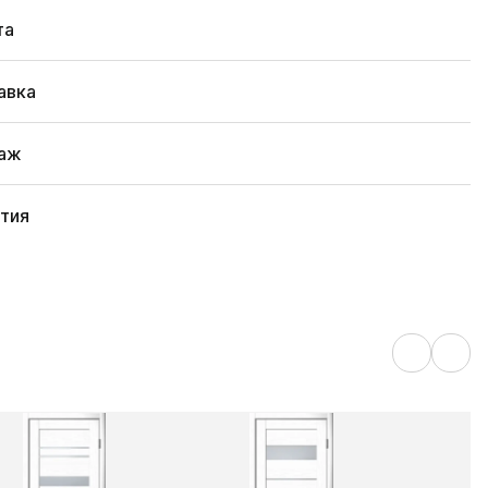
та
авка
аж
нтия