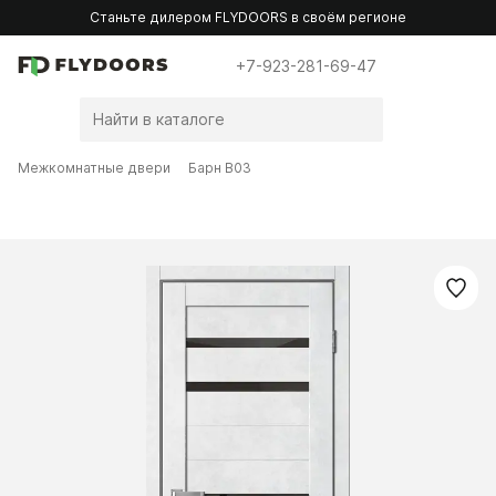
Станьте дилером FLYDOORS в своём регионе
+7-923-281-69-47
Межкомнатные двери
Барн B03