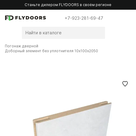
Станьте дилером FLYDOORS в своём регионе
+7-923-281-69-47
Погонаж дверной
Доборный элемент без уплотнителя 10х100х2050