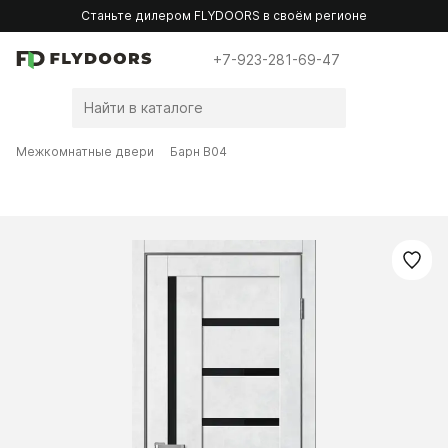
Станьте дилером FLYDOORS в своём регионе
+7-923-281-69-47
Межкомнатные двери
Барн B04