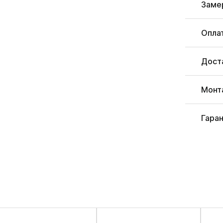
Заме
Опла
Дост
Монт
Гара