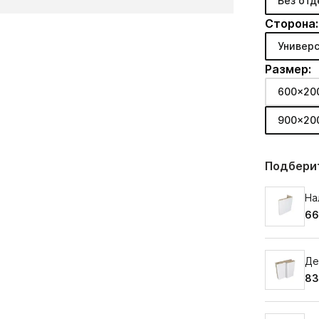
Без отд
Сторона:
Универс
Размер:
600x20
900x20
Подберит
На
66
Де
83