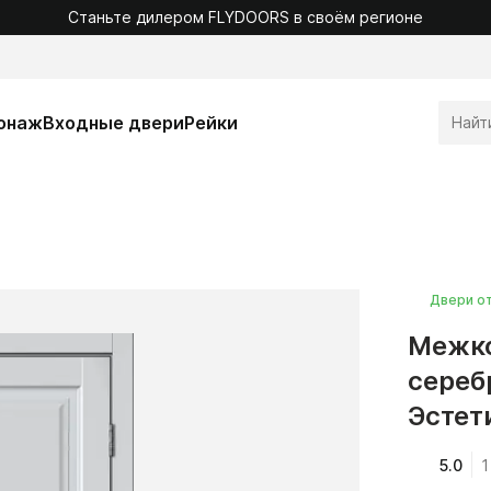
Станьте дилером FLYDOORS в своём регионе
онаж
Входные двери
Рейки
Двери о
Межко
сереб
Эстет
5.0
1