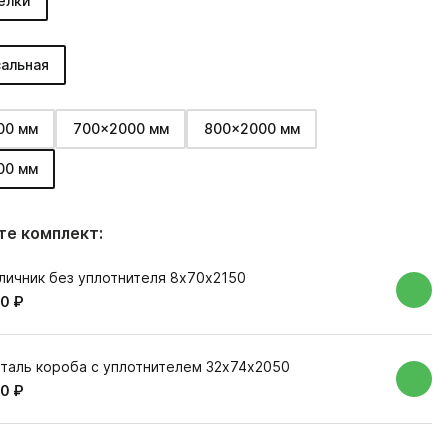
елки
альная
00 мм
700x2000 мм
800x2000 мм
00 мм
е комплект:
личник без уплотнителя 8х70х2150
0 ₽
таль короба с уплотнителем 32х74х2050
0 ₽