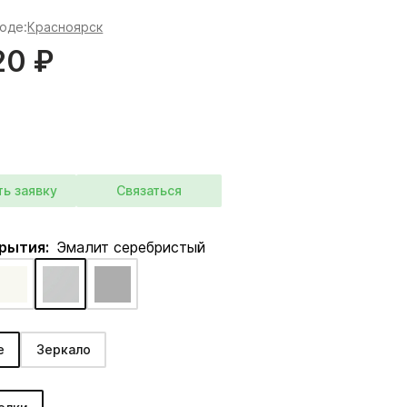
роде:
Красноярск
20 ₽
ть заявку
Связаться
крытия:
Эмалит серебристый
е
Зеркало
: