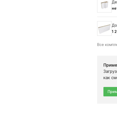
Де
не
До
1 
Все комп
Приме
Загруз
как см
Прим