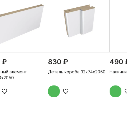
 ₽
830 ₽
490 ₽
ный элемент
Деталь короба 32х74х2050
Наличник 
0х2050