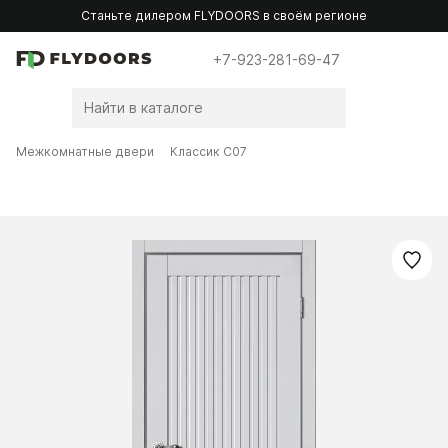
Станьте дилером FLYDOORS в своём регионе
+7-923-281-69-47
Межкомнатные двери
Классик C07