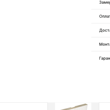
Заме
Опла
Дост
Монт
Гара