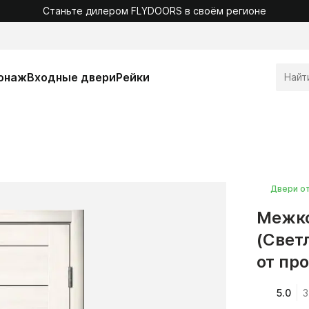
Станьте дилером FLYDOORS в своём регионе
онаж
Входные двери
Рейки
Двери о
Межко
(Свет
от пр
5.0
3