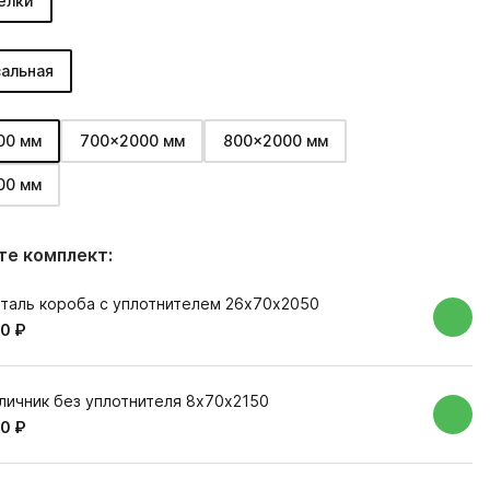
елки
альная
00 мм
700x2000 мм
800x2000 мм
00 мм
е комплект:
таль короба с уплотнителем 26х70х2050
0 ₽
личник без уплотнителя 8х70х2150
0 ₽