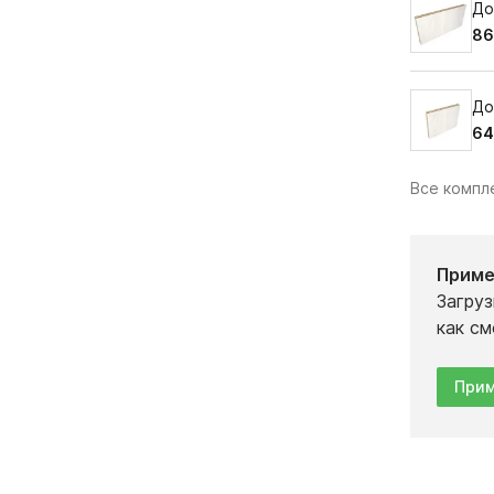
До
86
До
64
Все комп
Приме
Загруз
как см
Прим