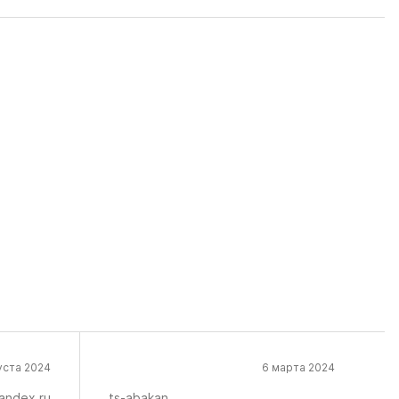
уста 2024
6 марта 2024
andex.ru
ts-abakan