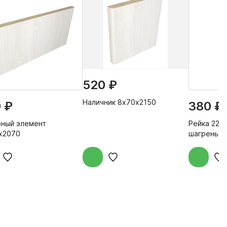
520 ₽
Наличник 8х70х2150
 ₽
380 ₽
ный элемент
Рейка 22х
х2070
шагрень