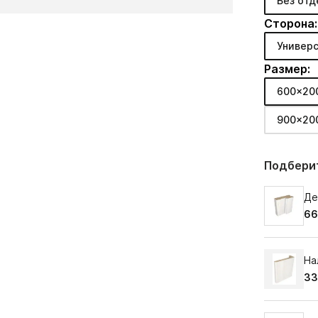
Без отд
Сторона:
Универс
Размер:
600x20
900x20
Подберит
Де
66
На
33