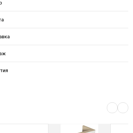
р
та
авка
аж
нтия