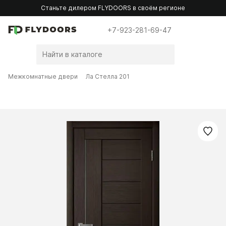
Станьте дилером FLYDOORS в своём регионе
+7-923-281-69-47
Межкомнатные двери
Ла Стелла 201