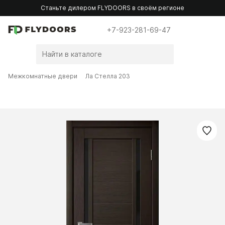
Станьте дилером FLYDOORS в своём регионе
+7-923-281-69-47
Межкомнатные двери
Ла Стелла 203