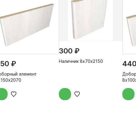
300 ₽
Наличник 8х70х2150
50 ₽
440
оборный элемент
Добор
х150х2070
8х100