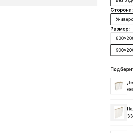
Без отд
Сторона:
Универс
Размер:
600x20
900x20
Подберит
Де
66
На
33