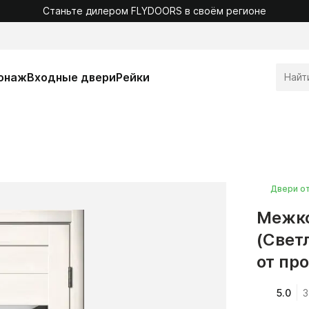
Станьте дилером FLYDOORS в своём регионе
онаж
Входные двери
Рейки
Двери о
Межко
(Свет
от пр
5.0
3