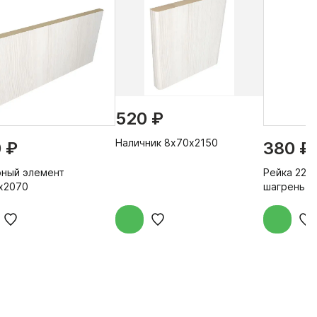
520 ₽
Наличник 8х70х2150
 ₽
380 ₽
ный элемент
Рейка 22х
х2070
шагрень