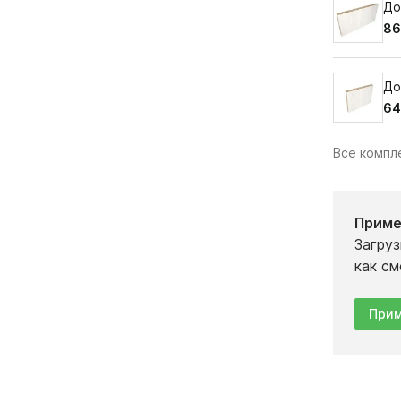
До
86
До
64
Все комп
Приме
Загруз
как см
Прим