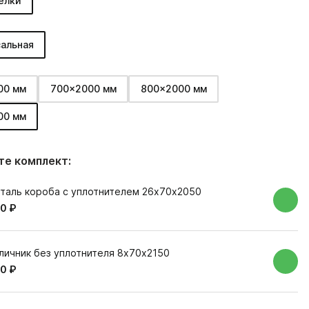
елки
альная
00 мм
700x2000 мм
800x2000 мм
00 мм
е комплект:
таль короба с уплотнителем 26х70х2050
0 ₽
личник без уплотнителя 8х70х2150
0 ₽