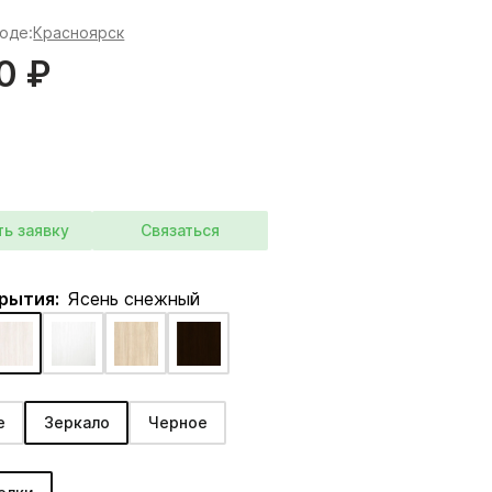
роде:
Красноярск
0 ₽
ть заявку
Связаться
крытия:
Ясень снежный
е
Зеркало
Черное
: