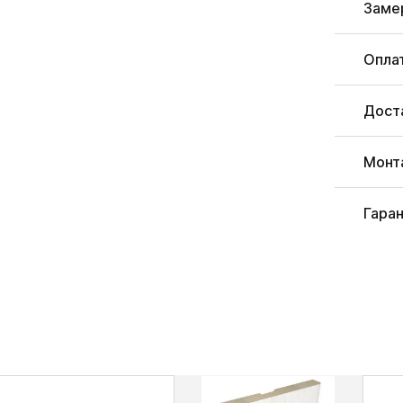
Заме
Опла
Дост
Монт
Гара