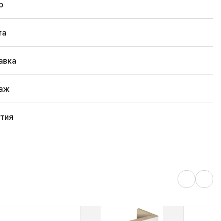
р
та
авка
аж
нтия