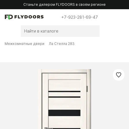
Станьте дилером FLYDOORS в своём регионе
+7-923-281-69-47
Межкомнатные двери
Ла Стелла 283