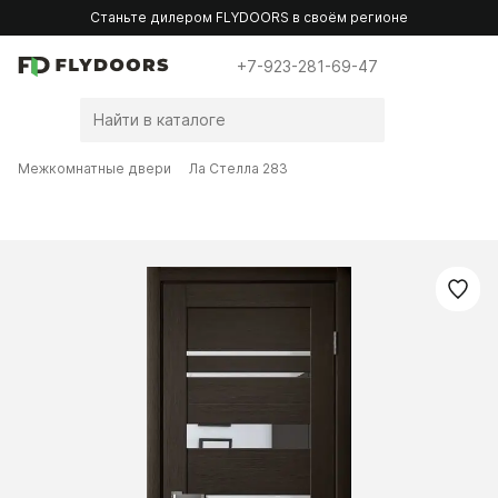
Станьте дилером FLYDOORS в своём регионе
+7-923-281-69-47
Межкомнатные двери
Ла Стелла 283