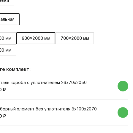
елки
альная
00 мм
600x2000 мм
700x2000 мм
00 мм
е комплект:
таль короба с уплотнителем 26х70х2050
0 ₽
борный элемент без уплотнителя 8х100х2070
0 ₽