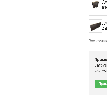
Де
51
До
44
Все комп
Приме
Загруз
как см
Прим