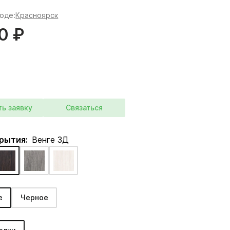
роде:
Красноярск
0 ₽
ть заявку
Связаться
крытия:
Венге 3Д
е
Черное
: