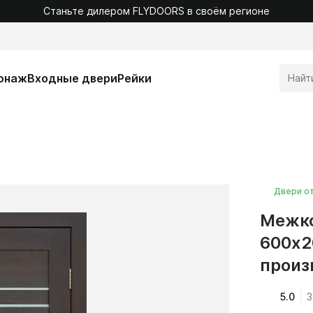
Станьте дилером FLYDOORS в своём регионе
онаж
Входные двери
Рейки
Двери о
Межко
600x2
произ
5.0
3