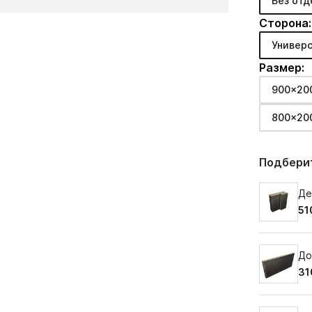
Без отд
Сторона:
Универс
Размер:
900x20
800x20
Подберит
Де
51
До
31