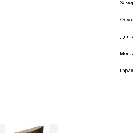
Заме
Опла
Дост
Монт
Гара