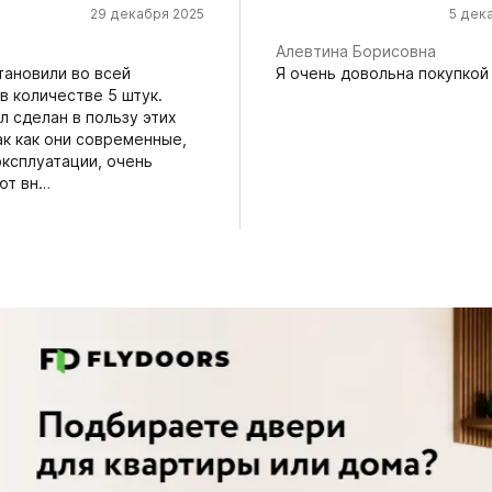
29 декабря 2025
5 дек
Алевтина Борисовна
тановили во всей
Я очень довольна покупкой
в количестве 5 штук.
 сделан в пользу этих
ак как они современные,
эксплуатации, очень
ют вн…