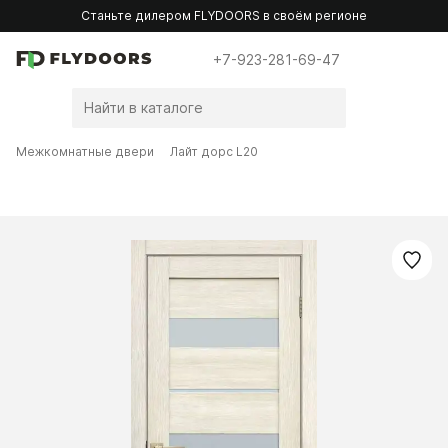
Станьте дилером FLYDOORS в своём регионе
+7-923-281-69-47
Межкомнатные двери
Лайт дорс L20