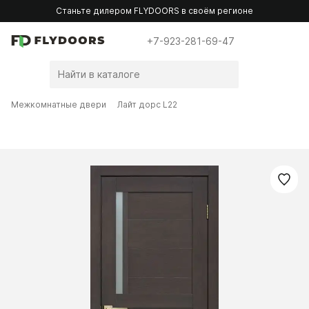
Станьте дилером FLYDOORS в своём регионе
+7-923-281-69-47
Межкомнатные двери
Лайт дорс L22