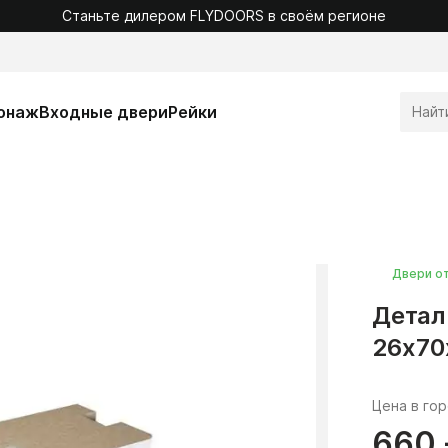
Станьте дилером FLYDOORS в своём регионе
онаж
Входные двери
Рейки
Двери о
Детал
26х70
Цена в го
660