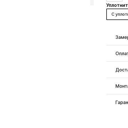
Уплотнит
С уплот
Заме
Опла
Дост
Монт
Гара