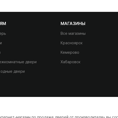
ЛЯМ
МАГАЗИНЫ
ерь
Все магазины
и
Красноярск
и
Кемерово
межкомнатные двери
Хабаровск
входные двери
тернет-магазин по продаже дверей от производителя» вы сог