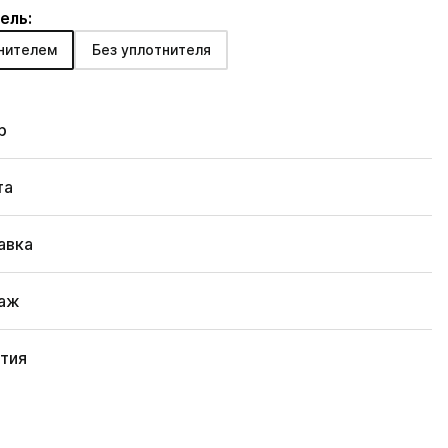
ель:
нителем
Без уплотнителя
р
та
авка
аж
нтия