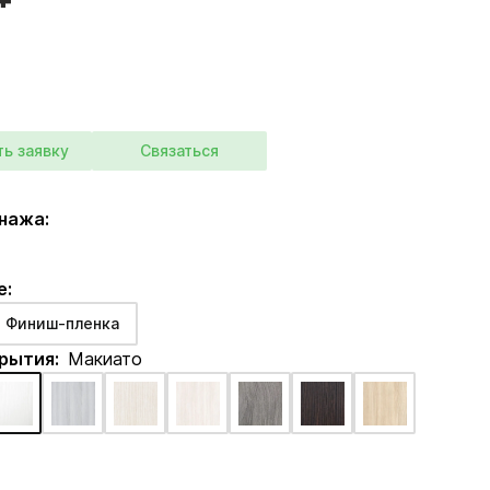
ть заявку
Связаться
нажа:
е:
Финиш-пленка
крытия:
Макиато